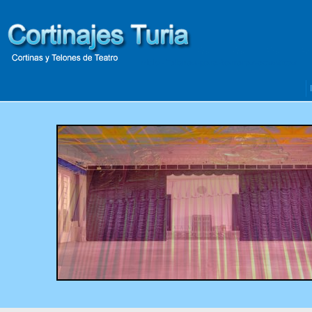
Inicio
- Telones-para-barreras-acusticas