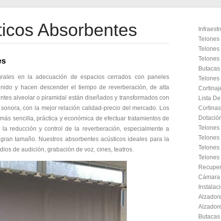
ticos Absorbentes
Infraest
Telones 
Telones
Telones
es
Butacas 
tegrales en la adecuación de espacios cerrados con paneles
Telones 
nido y hacen descender el tiempo de reverberación, de alta
Cortinaj
entes alveolar o piramidal están diseñados y transformados con
Lista De
sonora, con la mejor relación calidad-precio del mercado. Los
Cortinas
Dotación
más sencilla, práctica y económica de efectuar tratamientos de
Telones 
la reducción y control de la reverberación, especialmente a
Telones 
e gran tamaño. Nuestros absorbentes acústicos ideales para la
Telones
dios de audición, grabación de voz, cines, teatros.
Telones
Recuper
Cámara 
Instalac
Alzadore
Alzadore
Butacas