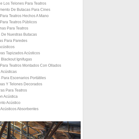
De Los Telones Para Teatros
mento De Butacas Para Cines
 Para Teatros Hechos A Mano
Para Teatros Públicos
nas Para Teatros
s De Nuestras Butacas
ías Para Paredes
Acústicos
vas Tapizados Acústicos
 Blackout Ignifugas
 Para Teatros Montados Con Ollados
 Acústicas
Para Escenarios Portátiles
mas Y Telones Decorados
ras Para Teatros
n Acústica
nto Acústico
 Acústicos Absorbentes