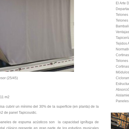
El Arte 
Departa
Telones
Telones 
Bambali
Ventaja
Tapicer
Tejidos 
Normati
Cortinas
Telones
Cortinas
Módulos 
sor (25/45)
Ciclora
Estructu
Absorció
Aislamie
,11 m2
Paneles
sa cubrir un mínimo del 30% de la superficie (en planta) de la
2 de panel Tapicoustic.
s paneles de espuma acústicos son la capacidad ignífuga de
al clásico presente en gran parte de los estudios musicales