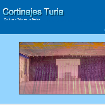
Inicio
- Telones-economicos-para-teatros