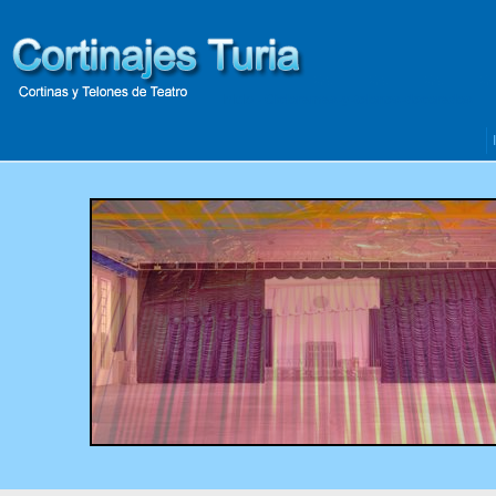
Inicio
- Cicloramas-y-telones-decorados