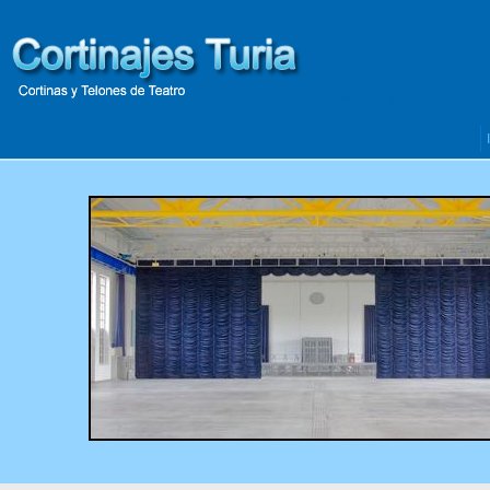
Inicio
- Alzadores-infantiles-para-butacas-d